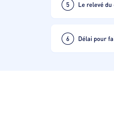
5
Le relevé du
6
Délai pour f