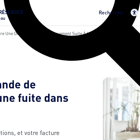
RÉSERVER
Recherche
eau
re Une Demande De Remboursement Suite À Une Fuite
ande de
ne fuite dans
tions, et votre facture