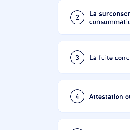
La surconsom
2
consommation
3
La fuite conc
4
Attestation 