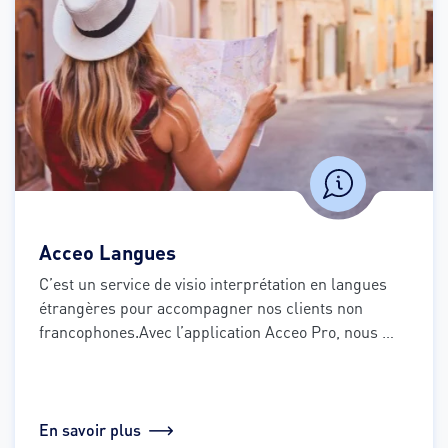
Acceo Langues
C’est un service de visio interprétation en langues 
étrangères pour accompagner nos clients non 
francophones.
Avec l’application Acceo Pro, nous 
vous offrons la possibilité d’échanger avec un 
conseiller client directement en face à face. Ce 
service est uniquement disponible en agence 
clientèle.
En savoir plus