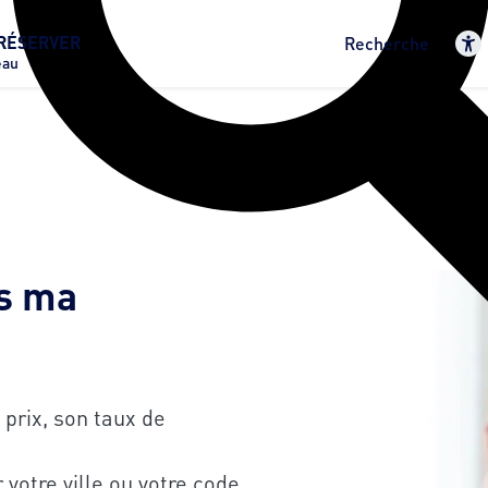
RÉSERVER
Recherche
eau
ns ma
 prix, son taux de
r votre ville ou votre code