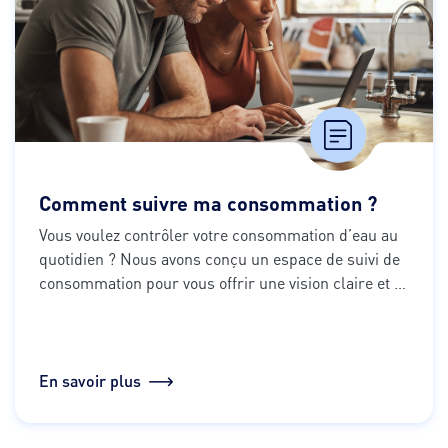
Comment suivre ma consommation ?
Vous voulez contrôler votre consommation d’eau au 
quotidien ? Nous avons conçu un 
espace de suivi de 
consommation pour vous offrir une vision claire et 
détaillée de votre utilisation de l'eau. 
En quelques 
clics, visualisez votre consommation, suivez vos 
factures, recevez des alertes en cas de fuite, et 
bénéficiez de conseils adaptés pour réduire vos 
En savoir plus
dépenses. 