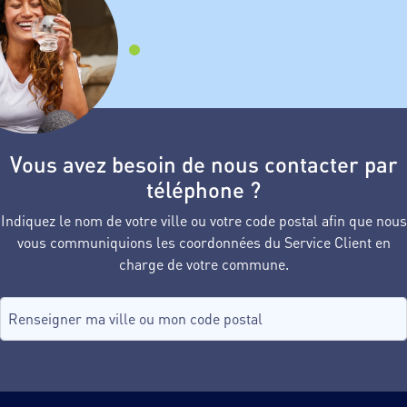
Vous avez besoin de nous contacter par
téléphone ?
Indiquez le nom de votre ville ou votre code postal afin que nous
vous communiquions les coordonnées du Service Client en
charge de votre commune.
Recherche de commune, tapez dans le champ puis sélectionnez d
aucune commune